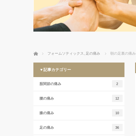
ホーム
フォームソティックス
,
足の痛み
朝の足裏の痛み
▼記事カテゴリー
股関節の痛み
2
腰の痛み
12
膝の痛み
10
足の痛み
36