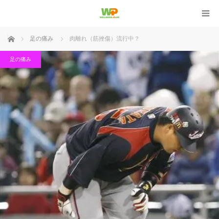
ホーム
足の痛み
肉離れ（筋挫傷）流行中？
足の痛み