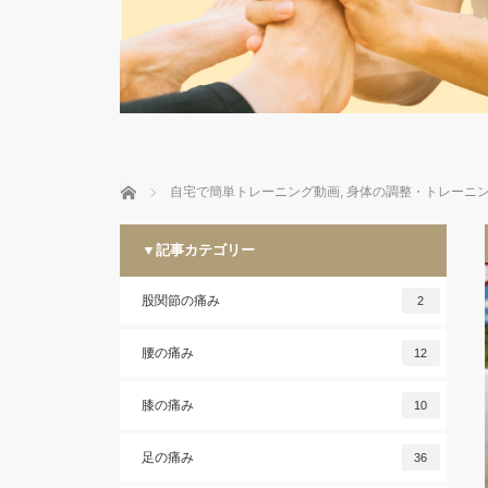
ホーム
自宅で簡単トレーニング動画
,
身体の調整・トレーニ
▼記事カテゴリー
股関節の痛み
2
腰の痛み
12
膝の痛み
10
足の痛み
36