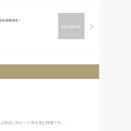
超短波勉強会！
！
いよ師走に向かって突き進む時期です。…