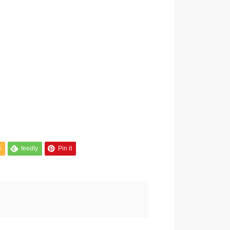
S
feedly
Pin it