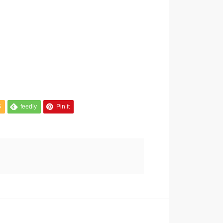
S
feedly
Pin it