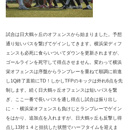
試合は日大鶴ヶ丘のオフェンスから始まりました。予想
通り短いパスを繋げてゲインしてきます。横浜栄ディフ
ェンスも必死に食らいついてダウンを更新されますが、
ゴールラインを死守して得点させません。変わって横浜
栄オフェンスは序盤からランプレーを重ねて順調に前進
し1Q終了直前にTD！しかしTFPのキックは外れ6点を先
制します。続く日大鶴ヶ丘オフェンスは短いパスを繋
ぎ、ここ一番で長いパスを通し得点し試合は振り出し
に・・横浜栄オフェンスも負けじとランプレーでゲイン
をはかり、追加点を入れますが、日大鶴ヶ丘も反撃し得
点し13対１４と拮抗した状態でハーフタイムを迎えま