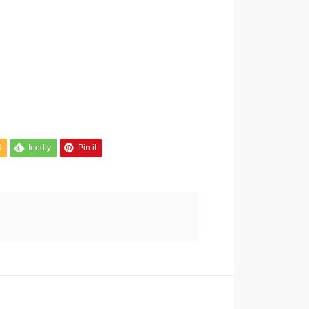
S
feedly
Pin it