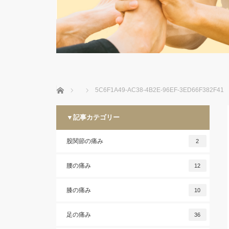
ホーム
5C6F1A49-AC38-4B2E-96EF-3ED66F382F41
▼記事カテゴリー
股関節の痛み
2
腰の痛み
12
膝の痛み
10
足の痛み
36