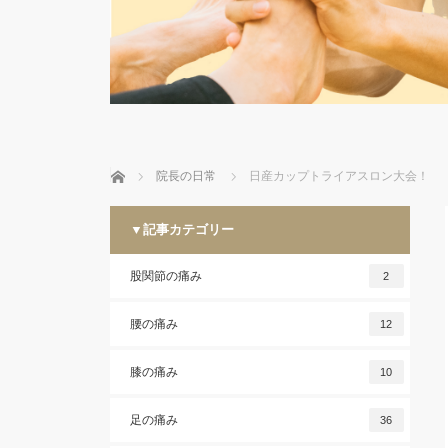
ホーム
院長の日常
日産カップトライアスロン大会！
▼記事カテゴリー
股関節の痛み
2
腰の痛み
12
膝の痛み
10
足の痛み
36