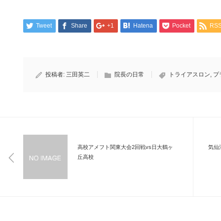
Tweet
Share
+1
Hatena
Pocket
RS
投稿者:
三田英二
院長の日常
トライアスロン
,
プ
高校アメフト関東大会2回戦vs日大鶴ヶ
気仙
丘高校