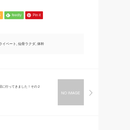
S
feedly
Pin it
ライベート
,
仙骨ラクダ
,
体幹
沼に行ってきました！その２