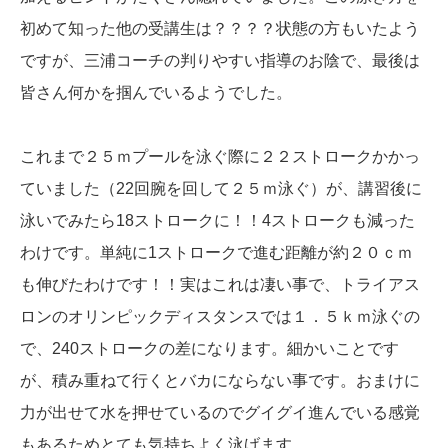
初めて知った他の受講生は？？？？状態の方もいたよう
ですが、三浦コーチの判りやすい指導のお陰で、最後は
皆さん何かを掴んでいるようでした。
これまで２５ｍプールを泳ぐ際に２２ストロークかかっ
ていました（22回腕を回して２５ｍ泳ぐ）が、講習後に
泳いでみたら18ストロークに！！4ストロークも減った
わけです。単純に1ストロークで進む距離が約２０ｃｍ
も伸びたわけです！！実はこれは凄い事で、トライアス
ロンのオリンピックディスタンスでは１．５ｋｍ泳ぐの
で、240ストロークの差になります。細かいことです
が、積み重ねて行くとバカにならない事です。おまけに
力が出せて水を押せているのでグイグイ進んでいる感覚
もあるためとても気持ちよく泳げます。