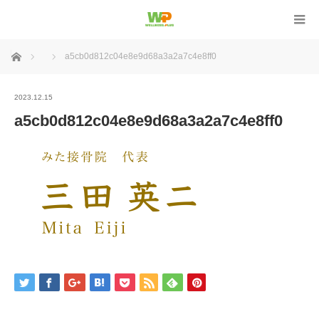
ホーム
a5cb0d812c04e8e9d68a3a2a7c4e8ff0
2023.12.15
a5cb0d812c04e8e9d68a3a2a7c4e8ff0